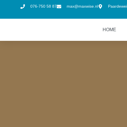
076-750 58 87
max@maxwise.nl
Paardewei
HOME