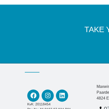
TAKE 
Maxwis
Paarde
4824 E
KvK: 20118454
0