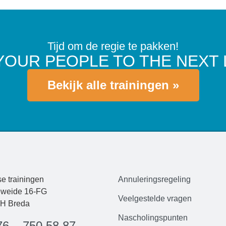
Tijd om de regie te pakken!
YOUR PEOPLE TO THE NEXT 
Bekijk alle trainingen »
e trainingen
Annuleringsregeling
weide 16-FG
Veelgestelde
vrag
en
H Breda
Nascholingspunten
76 – 750 58 87