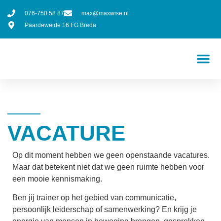
076-750 58 87
max@maxwise.nl
Paardeweide 16 FG Breda
VACATURE
Op dit moment hebben we geen openstaande vacatures.
Maar dat betekent niet dat we geen ruimte hebben voor
een mooie kennismaking.
Ben jij trainer op het gebied van communicatie,
persoonlijk leiderschap of samenwerking? En krijg je