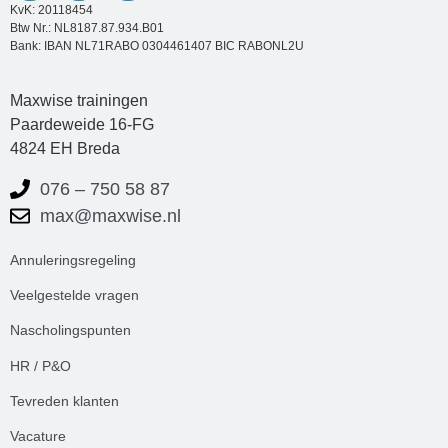
KvK: 20118454
Btw Nr.: NL8187.87.934.B01
Bank: IBAN NL71RABO 0304461407 BIC RABONL2U
Maxwise trainingen
Paardeweide 16-FG
4824 EH Breda
076 – 750 58 87
max@maxwise.nl
Annuleringsregeling
Veelgestelde
vrag
en
Nascholingspunten
HR / P&O
Tevreden klanten
Vacature