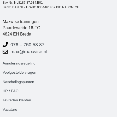
Btw Nr.: NL8187.87.934.B01
Bank: IBAN NL71RABO 0304461407 BIC RABONL2U
Maxwise trainingen
Paardeweide 16-FG
4824 EH Breda
076 – 750 58 87
max@maxwise.nl
Annuleringsregeling
Veelgestelde
vrag
en
Nascholingspunten
HR / P&O
Tevreden klanten
Vacature