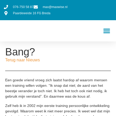
076-750 58 87
max@maxwise.nl
Paardeweide 16 FG Breda
Bang?
Terug naar Nieuws
Een goede vriend vroeg zich laatst hardop af waarom mensen
een training willen volgen. “Ik snap dat niet; de aard van het
beestje verander je toch niet. Ik heb het toch ook niet nodig, ik
gebruik mijn verstand”. En daarmee was de kous af.
Zelf heb ik in 2002 mijn eerste training persoonlijke ontwikkeling
gevolgd. Waarom weet ik niet meer precies. Ik weet wel dat mijn