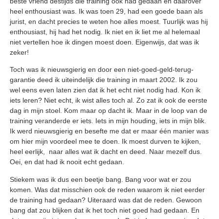
beste vriend destijds die training ook had gedaan en daarover
heel enthousiast was. Ik was toen 29, had een goede baan als
jurist, en dacht precies te weten hoe alles moest. Tuurlijk was hij
enthousiast, hij had het nodig. Ik niet en ik liet me al helemaal
niet vertellen hoe ik dingen moest doen. Eigenwijs, dat was ik
zeker!
Toch was ik nieuwsgierig en door een niet-goed-geld-terug-
garantie deed ik uiteindelijk die training in maart 2002. Ik zou
wel eens even laten zien dat ik het echt niet nodig had. Kon ik
iets leren? Niet echt, ik wist alles toch al. Zo zat ik ook de eerste
dag in mijn stoel. Kom maar op dacht ik. Maar in de loop van de
training veranderde er iets. Iets in mijn houding, iets in mijn blik.
Ik werd nieuwsgierig en besefte me dat er maar één manier was
om hier mijn voordeel mee te doen. Ik moest durven te kijken,
heel eerlijk, naar alles wat ik dacht en deed. Naar mezelf dus.
Oei, en dat had ik nooit echt gedaan.
Stiekem was ik dus een beetje bang. Bang voor wat er zou
komen. Was dat misschien ook de reden waarom ik niet eerder
de training had gedaan? Uiteraard was dat de reden. Gewoon
bang dat zou blijken dat ik het toch niet goed had gedaan. En