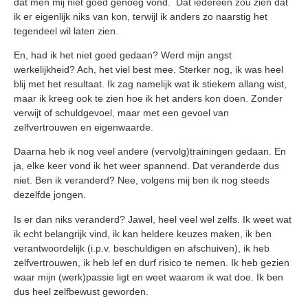
dat men mij niet goed genoeg vond. Dat iedereen zou zien dat
ik er eigenlijk niks van kon, terwijl ik anders zo naarstig het
tegendeel wil laten zien.
En, had ik het niet goed gedaan? Werd mijn angst
werkelijkheid? Ach, het viel best mee. Sterker nog, ik was heel
blij met het resultaat. Ik zag namelijk wat ik stiekem allang wist,
maar ik kreeg ook te zien hoe ik het anders kon doen. Zonder
verwijt of schuldgevoel, maar met een gevoel van
zelfvertrouwen en eigenwaarde.
Daarna heb ik nog veel andere (vervolg)trainingen gedaan. En
ja, elke keer vond ik het weer spannend. Dat veranderde dus
niet. Ben ik veranderd? Nee, volgens mij ben ik nog steeds
dezelfde jongen.
Is er dan niks veranderd? Jawel, heel veel wel zelfs. Ik weet wat
ik echt belangrijk vind, ik kan heldere keuzes maken, ik ben
verantwoordelijk (i.p.v. beschuldigen en afschuiven), ik heb
zelfvertrouwen, ik heb lef en durf risico te nemen. Ik heb gezien
waar mijn (werk)passie ligt en weet waarom ik wat doe. Ik ben
dus heel zelfbewust geworden.