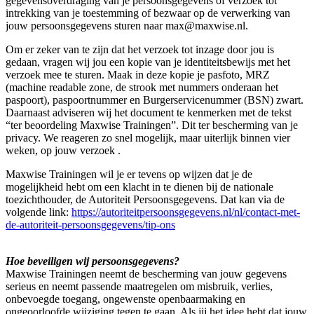
gegevensoverdraging van je persoonsgegevens of verzoek tot
intrekking van je toestemming of bezwaar op de verwerking van
jouw persoonsgegevens sturen naar max@maxwise.nl.
Om er zeker van te zijn dat het verzoek tot inzage door jou is
gedaan, vragen wij jou een kopie van je identiteitsbewijs met het
verzoek mee te sturen. Maak in deze kopie je pasfoto, MRZ
(machine readable zone, de strook met nummers onderaan het
paspoort), paspoortnummer en Burgerservicenummer (BSN) zwart.
Daarnaast adviseren wij het document te kenmerken met de tekst
“ter beoordeling Maxwise Trainingen”. Dit ter bescherming van je
privacy. We reageren zo snel mogelijk, maar uiterlijk binnen vier
weken, op jouw verzoek .
Maxwise Trainingen wil je er tevens op wijzen dat je de
mogelijkheid hebt om een klacht in te dienen bij de nationale
toezichthouder, de Autoriteit Persoonsgegevens. Dat kan via de
volgende link:
https://autoriteitpersoonsgegevens.nl/nl/contact-met-
de-autoriteit-persoonsgegevens/tip-ons
Hoe beveiligen wij persoonsgegevens?
Maxwise Trainingen neemt de bescherming van jouw gegevens
serieus en neemt passende maatregelen om misbruik, verlies,
onbevoegde toegang, ongewenste openbaarmaking en
ongeoorloofde wijziging tegen te gaan. Als jij het idee hebt dat jouw