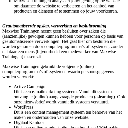
Maxwise Trainingen analyseert jouw gedrag op de website
om daarmee de website te verbeteren en het aanbod van
producten en diensten af te stemmen op jouw voorkeuren.
Geautomatiseerde opslag, verwerking en besluitvorming
Maxwise Trainingen neemt geen besluiten over zaken die
(aanzienlijke) gevolgen kunnen hebben voor personen op basis van
geautomatiseerde verwerkingen. Het gaat hier om besluiten die
worden genomen door computerprogramma’s of -systemen, zonder
dat daar een mens (bijvoorbeeld een medewerker van Maxwise
Trainingen) tussen zit.
Maxwise Trainingen gebruikt de volgende (online)
computerprogramma’s of -systemen waarin persoonsgegevens
worden verwerkt:
Active Campaign
Dit is een e-mailmarketing systeem. Vanuit dit systeem
ontvang je (online) aangevraagde producten (e-learning). Ook
onze nieuwsbrief wordt vanuit dit systeem verstuurd.
WordPress
Dit is een content management systeem ten behoeve van het
maken en onderhouden van onze website.
Digitaal Kantoor
Dit is een online administratie-, boekhoud- en CRM-pakket.