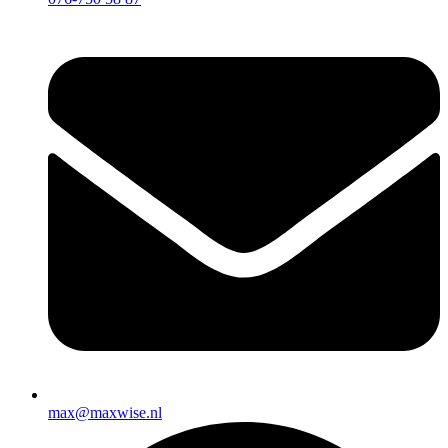
max@maxwise.nl