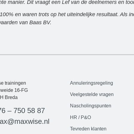
hte manier. Dit vraagt een Lef van de deelnemers en to
00% en waren trots op het uiteindelijke resultaat. Als in
waarden van Baas BV.
e trainingen
Annuleringsregeling
weide 16-FG
Veelgestelde
vrag
en
H Breda
Nascholingspunten
76 – 750 58 87
HR / P&O
ax@maxwise.nl
Tevreden klanten