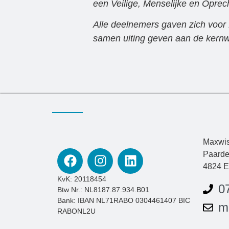
een Veilige, Menselijke en Oprec
Alle deelnemers gaven zich voor 1
samen uiting geven aan de kern
Maxwis
Paarde
4824 E
KvK: 20118454
0
Btw Nr.: NL8187.87.934.B01
Bank: IBAN NL71RABO 0304461407 BIC
m
RABONL2U