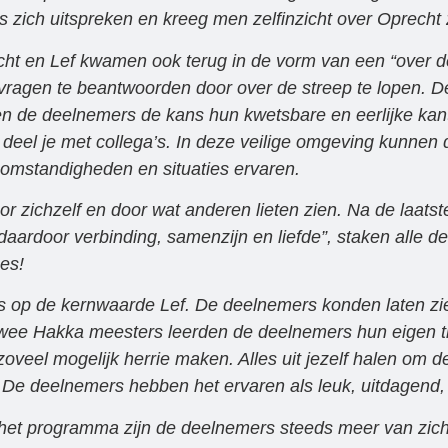
zich uitspreken en kreeg men zelfinzicht over Oprecht z
ht en Lef kwamen ook terug in de vorm van een “over d
vragen te beantwoorden door over de streep te lopen. 
 de deelnemers de kans hun kwetsbare en eerlijke kant 
deel je met collega’s. In deze veilige omgeving kunnen 
un omstandigheden en situaties ervaren.
 zichzelf en door wat anderen lieten zien. Na de laatste
aardoor verbinding, samenzijn en liefde”, staken alle d
es!
s op de kernwaarde Lef. De deelnemers konden laten zie
wee Hakka meesters leerden de deelnemers hun eigen tr
veel mogelijk herrie maken. Alles uit jezelf halen om d
 De deelnemers hebben het ervaren als leuk, uitdagend,
het programma zijn de deelnemers steeds meer van zichz