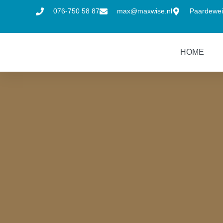
076-750 58 87
max@maxwise.nl
Paardewei
HOME