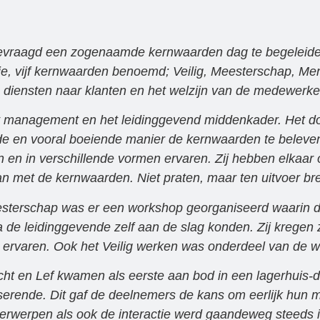
evraagd een zogenaamde kernwaarden dag te begeleiden
ie, vijf kernwaarden benoemd; Veilig, Meesterschap, Men
 diensten naar klanten en het welzijn van de medewerke
et management en het leidinggevend middenkader. Het d
ende en vooral boeiende manier de kernwaarden te bele
en in verschillende vormen ervaren. Zij hebben elkaar
n met de kernwaarden. Niet praten, maar ten uitvoer bren
terschap was er een workshop georganiseerd waarin div
a de leidinggevende zelf aan de slag konden. Zij kregen 
 ervaren. Ook het Veilig werken was onderdeel van de 
t en Lef kwamen als eerste aan bod in een lagerhuis-dis
erende. Dit gaf de deelnemers de kans om eerlijk hun 
erwerpen als ook de interactie werd gaandeweg steeds in