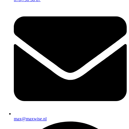
max@maxwise.nl