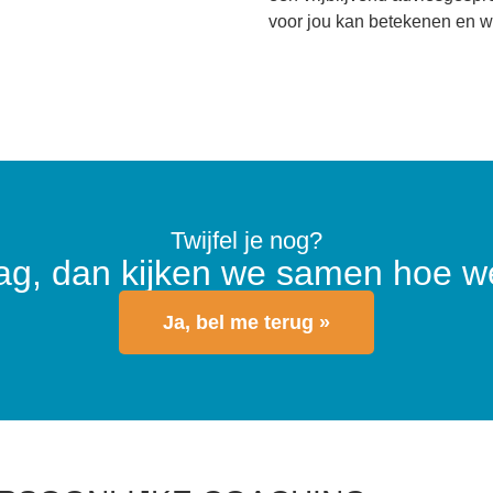
voor jou kan betekenen en w
Twijfel je nog?
aag, dan kijken we samen hoe w
Ja, bel me terug »