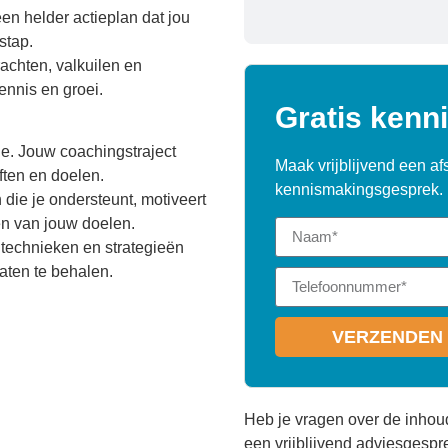
n helder actieplan dat jou
stap.
krachten, valkuilen en
kennis en groei.
Gratis kenn
?
e. Jouw coachingstraject
Maak vrijblijvend een af
ten en doelen.
kennismakingsgesprek.
die je ondersteunt, motiveert
en van jouw doelen.
technieken en strategieën
aten te behalen.
VERZENDEN 
Heb je vragen over de inho
een vrijblijvend adviesgesp