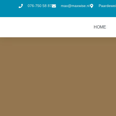
076-750 58 87
max@maxwise.nl
Paardewei
HOME