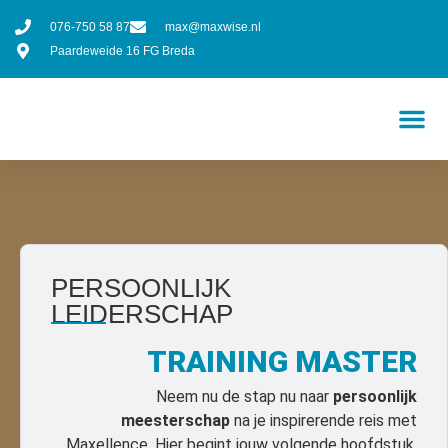
076-750 58 87
max@maxwise.nl
Paardeweide 16 FG Breda
PERSOONLIJK
LEIDERSCHAP
TRAINING MASTER
Neem nu de stap nu naar
persoonlijk
meesterschap
na je inspirerende reis met
Maxellence. Hier begint jouw volgende hoofdstuk,