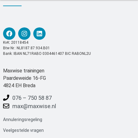
KvK: 20118454
Btw Nr.: NL8187.87.934.B01
Bank: IBAN NL71RABO 0304461407 BIC RABONL2U
Maxwise trainingen
Paardeweide 16-FG
4824 EH Breda
076 – 750 58 87
max@maxwise.nl
Annuleringsregeling
Veelgestelde
vrag
en