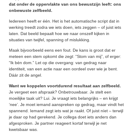
dat onder de oppervlakte van ons bewustzijn leeft: ons
onbewuste zelfbeeld.
Iedereen heeft er één. Het is het automatische script dat in
werking treedt zodra we iets doen, iets zeggen – of juist iets
laten. Dat beeld bepaalt hoe we naar onszelf kijken in
situaties van twijfel, spanning of mislukking.
Maak bijvoorbeeld eens een fout. De kans is groot dat er
meteen een stem opkomt die zegt: “Stom van mij”, of erger:
“Ik bén dom.” Let op die overgang: van gedrag naar
identiteit, van een actie naar een oordeel over wie je bent.
Dáár zit de angel.
Want we koppelen voortdurend resultaat aan zelfbeeld.
Je vergeet een afspraak? Onbetrouwbaar. Je stelt een
moeilijke taak uit? Lui. Je vraagt iets belangrijks – en krijgt
‘nee’. Je moet iemand aanspreken op gedrag, maar vindt het
spannend. Iemand zegt iets wat je raakt. Of juist níet – terwijl
je daar op had gerekend. Je collega doet iets anders dan
afgesproken. Je partner reageert kortaf terwijl je net
kwetsbaar was.