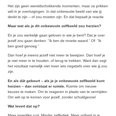
Het zijn geen wereldschokkende momenten, maar ze prikken
wél in je overtuigingen. In dat onbewuste beeld van wie jij
denkt te zijn – of zou moeten zijn. En dat bepaalt je reactie.
Maar wat als je dit onbewuste zelfbeeld zou herzien?
En je zou werkelijk gaan geloven in wie je bent? Dat je over
jezelf zou gaan denken: “Ik ben de moeite waard.” Of: “Ik
ben goed genoeg.”
Dan hoef je ineens jezelf niet meer te bewijzen. Dan hoef je
je niet meer in te houden, of terug te trekken. Want dan zegt
het resultaat namelijk niet meer iets negatiefs over wie jij zou
zijn.
En als dát gebeurt – als je je onbewuste zelfbeeld kunt
herzien – dan ontstaat er ruimte.
Ruimte om nieuwe
keuzes te maken. Om te reageren in plaats van te vermijden.
Om wél op te komen voor jezelf, zonder schuldgevoel.
Wat levert dat op?
Meer innerlijke rust. Minder zelfkritiek. Meer vrijheid in je