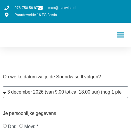
076-750 58 87
max@maxwise.nl
Paardeweide 16 FG Breda
Op welke datum wil je de Soundwise II volgen?
Je persoonlijke gegevens
Dhr.
Mevr. *