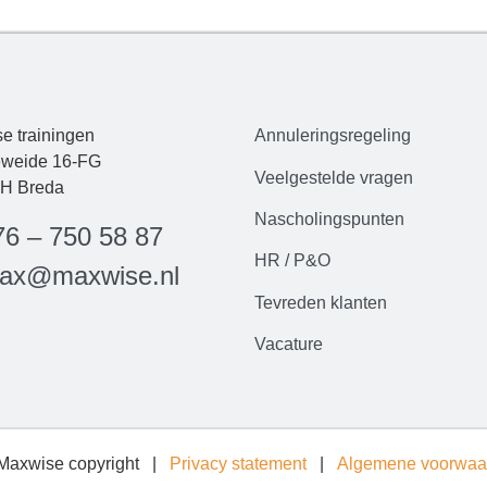
e trainingen
Annuleringsregeling
weide 16-FG
Veelgestelde
vrag
en
H Breda
Nascholingspunten
76 – 750 58 87
HR / P&O
ax@maxwise.nl
Tevreden klanten
Vacature
Maxwise copyright |
Privacy statement
|
Algemene voorwaa