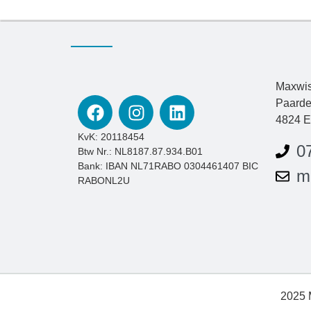
Maxwis
Paarde
4824 E
KvK: 20118454
0
Btw Nr.: NL8187.87.934.B01
Bank: IBAN NL71RABO 0304461407 BIC
m
RABONL2U
2025 