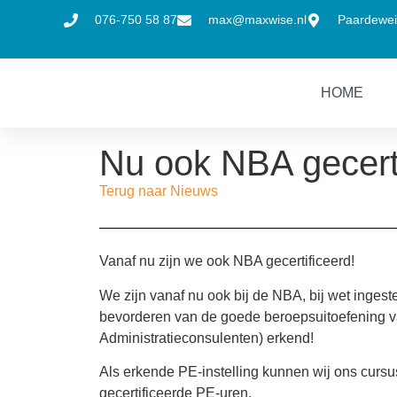
076-750 58 87
max@maxwise.nl
Paardewei
HOME
Nu ook NBA gecerti
Terug naar Nieuws
Vanaf nu zijn we ook NBA gecertificeerd!
We zijn vanaf nu ook bij de NBA, bij wet ingest
bevorderen van de goede beroepsuitoefening va
Administratieconsulenten) erkend!
Als erkende PE-instelling kunnen wij ons cur
gecertificeerde PE-uren.