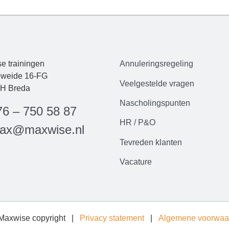
e trainingen
Annuleringsregeling
weide 16-FG
Veelgestelde
vrag
en
H Breda
Nascholingspunten
76 – 750 58 87
HR / P&O
ax@maxwise.nl
Tevreden klanten
Vacature
Maxwise copyright |
Privacy statement
|
Algemene voorwaa