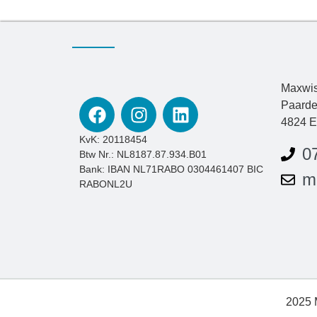
Maxwis
Paarde
4824 E
KvK: 20118454
0
Btw Nr.: NL8187.87.934.B01
Bank: IBAN NL71RABO 0304461407 BIC
m
RABONL2U
2025 