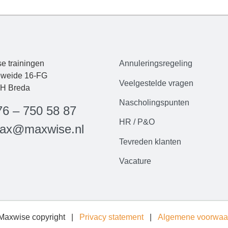
e trainingen
Annuleringsregeling
weide 16-FG
Veelgestelde
vrag
en
H Breda
Nascholingspunten
76 – 750 58 87
HR / P&O
ax@maxwise.nl
Tevreden klanten
Vacature
Maxwise copyright |
Privacy statement
|
Algemene voorwaa