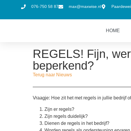
076-750 58 87
max@maxwise.nl
Paardewei
HOME
REGELS! Fijn, werk
beperkend?
Terug naar Nieuws
Vraagje: Hoe zit het met regels in jullie bedrijf 
Zijn er regels?
Zijn regels duidelijk?
Dienen de regels in het bedrijf?
Worden regels als ondersteuning ervaren 