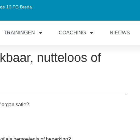
de 16 FG Breda
TRAININGEN
COACHING
NIEUWS
baar, nutteloos of
of organisatie?
of als bemoeienis of beperking?