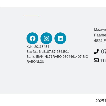
Maxwis
Paarde
4824 E
KvK: 20118454
0
Btw Nr.: NL8187.87.934.B01
Bank: IBAN NL71RABO 0304461407 BIC
m
RABONL2U
2025 