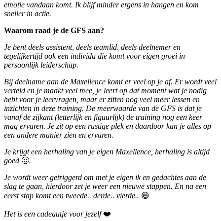
emotie vandaan komt. Ik blijf minder ergens in hangen en kom
sneller in actie.
Waarom raad je de GFS aan?
Je bent deels assistent, deels teamlid, deels deelnemer en
tegelijkertijd ook een individu die komt voor eigen groei in
persoonlijk leiderschap.
Bij deelname aan de Maxellence komt er veel op je af. Er wordt veel
verteld en je maakt veel mee, je leert op dat moment wat je nodig
hebt voor je leervragen, maar er zitten nog veel meer lessen en
inzichten in deze training. De meerwaarde van de GFS is dat je
vanaf de zijkant (letterlijk en figuurlijk) de training nog een keer
mag ervaren. Je zit op een rustige plek en daardoor kan je alles op
een andere manier zien en ervaren.
Je krijgt een herhaling van je eigen Maxellence, herhaling is altijd
goed
🙂
.
Je wordt weer getriggerd om met je eigen ik en gedachtes aan de
slag te gaan, hierdoor zet je weer een nieuwe stappen. En na een
eerst stap komt een tweede.. derde.. vierde..
😄
Het is een cadeautje voor jezelf
❤️