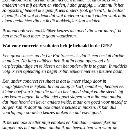
anderen van mij denken en vinden, haha grappig… want nu ik het
zo opschrijf bedoel ik eigenlijk iets anders (ook geleerd!). Ik bedoel
eigenlijk: dat wat ik denk dat wat anderen van mij vinden vaak mijn
eigen gedachtes zijn en ik dit makkelijker kan loslaten.
Ik maak ook veel makkelijker keuzes die goed zijn voor mezelf. Ik
ben mezelf nog meer te gaan waarderen.
Wat voor concrete resultaten heb je behaald in de GFS?
Een groot succes na de Go For Success is dat ik een besluit durfde
te maken. Na lang twijfelen heb ik mijn baan opgezegd als
verpleegkundige en te kiezen om het onderwijs is te gaan. Inmiddels
volg ik een opleiding en begin ik binnenkort met een nieuwe baan.
Een ander concreet resultaat is dat ik meer slaap door in
mogelijkheden te kijken. Ik had slaap te kort, omdat wij hebben een
kleine boef van 3 jaar die niet zo heel goed slaapt en die steeds bij
ons kwam liggen. Ik wilde niet apart slapen van mijn man omdat
dat ‘niet hoort’ en liever anders wilde, maar om goed voor mezelf te
zorgen kan ik daar nu ook andere keuzes in maken. Ik kan dus
voorbij mijn oordelen keuzes maken en dat voelt goed.
Ik herken ook sneller mijn emoties en kan daar makkelijker uit
stappen als het me dient, omdat ik me bewust ben van waar de