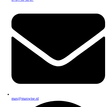
max@maxwise.nl