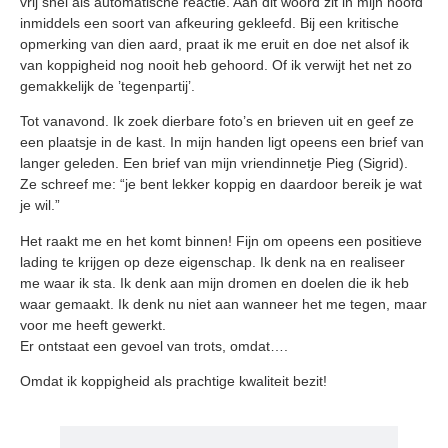
vrij sne
l als automatische reactie. Aan dit woord zit in mijn hoofd
inmiddels een soort van afkeuring gekleefd. Bij een kritische
opmerking van dien aard, praat ik me eruit en doe net alsof ik
van koppigheid nog nooit heb gehoord. Of ik verwijt het net zo
gemakkelijk de ’tegenpartij’.
Tot vanavond. Ik zoek dierbare foto’s en brieven uit en geef ze
een plaatsje in de kast. In mijn handen ligt opeens een brief van
langer geleden. Een brief van mijn vriendinnetje Pieg (Sigrid).
Ze schreef me: “je bent lekker koppig en daardoor bereik je wat
je wil.”
Het raakt me en het komt binnen! Fijn om opeens een positieve
lading te krijgen op deze eigenschap. Ik denk na en realiseer
me waar ik sta. Ik denk aan mijn dromen en doelen die ik heb
waar gemaakt. Ik denk nu niet aan wanneer het me tegen, maar
voor me heeft gewerkt.
Er ontstaat een gevoel van trots, omdat….
Omdat ik koppigheid als prachtige kwaliteit bezit!