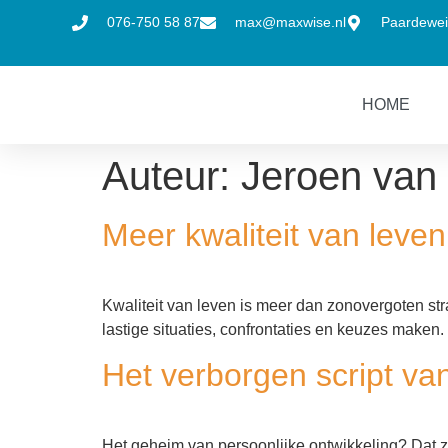
076-750 58 87
max@maxwise.nl
Paardewei
HOME
Auteur:
Jeroen van
Meer kwaliteit van leven
Kwaliteit van leven is meer dan zonovergoten st
lastige situaties, confrontaties en keuzes maken.
Het verborgen script van
Het geheim van persoonlijke ontwikkeling? Dat zi