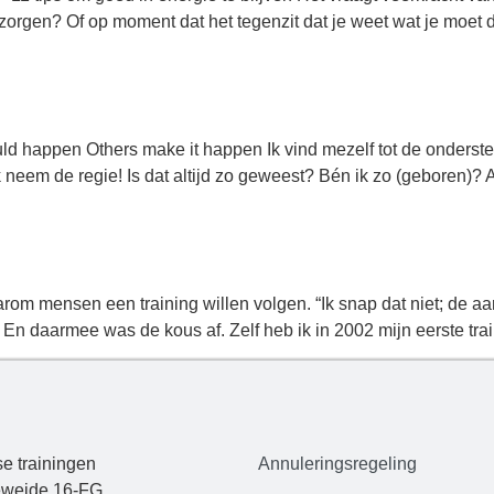
 zorgen? Of op moment dat het tegenzit dat je weet wat je moet
d happen Others make it happen Ik vind mezelf tot de onderste
 ik neem de regie! Is dat altijd zo geweest? Bén ik zo (geboren)? 
om mensen een training willen volgen. “Ik snap dat niet; de aard
”. En daarmee was de kous af. Zelf heb ik in 2002 mijn eerste tr
e trainingen
Annuleringsregeling
weide 16-FG