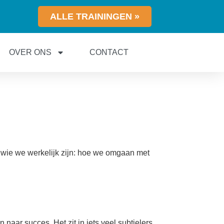
ALLE TRAININGEN »
OVER ONS
CONTACT
n wie we werkelijk zijn: hoe we omgaan met
 naar succes. Het zit in iets veel subtielers…