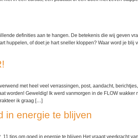
schillende definities aan te hangen. De betekenis die wij geven vra
t huppelen, of doet je hart sneller kloppen? Waar word je blij
!
wend met heel veel verrassingen, post, aandacht, berichtjes,
 gaat worden! Geweldig! Ik werd vanmorgen in de FLOW wakker m
akteer ik graag […]
 in energie te blijven
 11 tips om goed in energie te blijven Het vraagt veerkracht van 