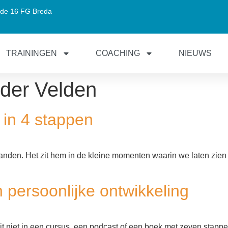
de 16 FG Breda
TRAININGEN
COACHING
NIEUWS
 der Velden
 in 4 stappen
randen. Het zit hem in de kleine momenten waarin we laten zie
 persoonlijke ontwikkeling
t niet in een cursus, een podcast of een boek met zeven stappen